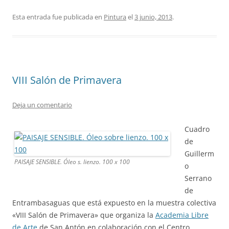
Esta entrada fue publicada en
Pintura
el
3 junio, 2013
.
VIII Salón de Primavera
Deja un comentario
Cuadro
de
Guillerm
PAISAJE SENSIBLE. Óleo s. lienzo. 100 x 100
o
Serrano
de
Entrambasaguas que está expuesto en la muestra colectiva
«VIII Salón de Primavera» que organiza la
Academia Libre
de Arte
de San Antón en colaboración con el Centro