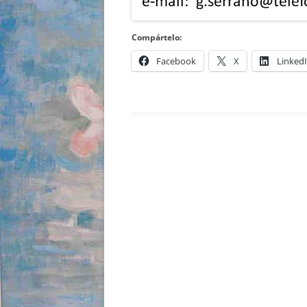
PURAS EMO
Compártelo:
CONDUCTAS
Facebook
X
Linked
CARDENAL B
EL ÚLTIMO 
CARDENAL B
DIRECCIÓN 
INFORMÁTI
BASES DE D