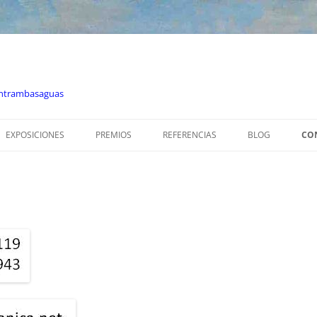
 Entrambasaguas
EXPOSICIONES
PREMIOS
REFERENCIAS
BLOG
CO
 MANZANA
CASA DE CANTABRIA 2015
XII PREMIO BMW
CRITICA
NA REALIDAD
ATENEO DE MADRID 2012
I PREMIO JULIO QUESADA
CASA DE CANTABRIA 2011
XV PREMIO BMW
 DEL HIJO DEL
DORTMUND 2006
PEIRONCELY 2004
ÉXITO
MARBELLA 2002
 MÁS Y MEJOR