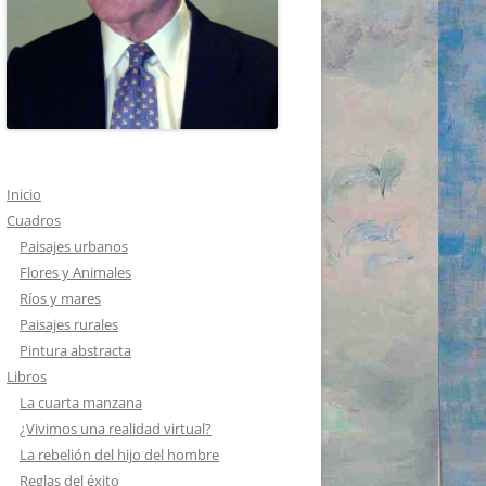
Inicio
Cuadros
Paisajes urbanos
Flores y Animales
Ríos y mares
Paisajes rurales
Pintura abstracta
Libros
La cuarta manzana
¿Vivimos una realidad virtual?
La rebelión del hijo del hombre
Reglas del éxito