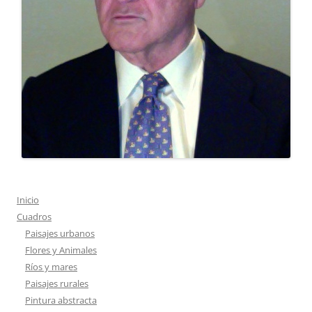
Inicio
Cuadros
Paisajes urbanos
Flores y Animales
Ríos y mares
Paisajes rurales
Pintura abstracta