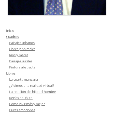
Inicio
Cuadros
Paisajes urbanos
Flores y Animales
Ríos y mares
Paisajes rurales
Pintura abstracta
Libros
La cuarta manzana
¿Vivimos una realidad virtual?
La rebelión del hijo del hombre
Reglas del éxito
Como vivir más y mejor
Puras emociones